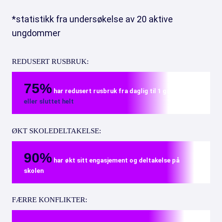
*statistikk fra undersøkelse av 20 aktive
ungdommer
REDUSERT RUSBRUK:
75%
har redusert rusbruk fra daglig til 1 gang i uken,
eller sluttet helt
ØKT SKOLEDELTAKELSE:
90%
har økt sitt engasjement og deltakelse på
skolen
FÆRRE KONFLIKTER: